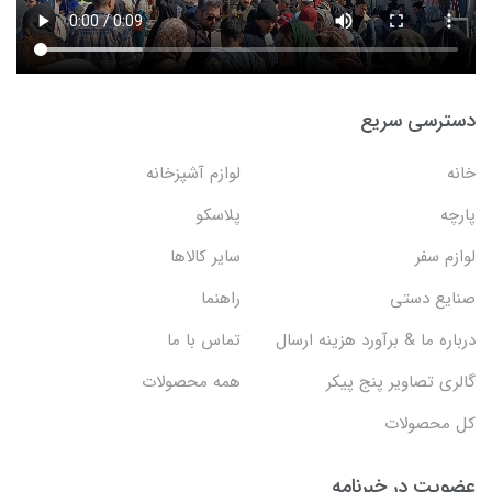
دسترسی سریع
خانه
لوازم آشپزخانه
پارچه
پلاسکو
لوازم سفر
سایر کالاها
صنایع دستی
راهنما
درباره ما & برآورد هزینه ارسال
تماس با ما
گالری تصاویر پنج پیکر
همه محصولات
کل محصولات
عضویت در خبرنامه